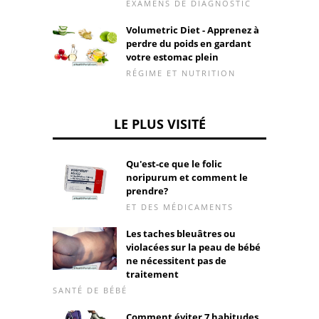
EXAMENS DE DIAGNOSTIC
Volumetric Diet - Apprenez à
perdre du poids en gardant
votre estomac plein
RÉGIME ET NUTRITION
LE PLUS VISITÉ
Qu'est-ce que le folic
noripurum et comment le
prendre?
ET DES MÉDICAMENTS
Les taches bleuâtres ou
violacées sur la peau de bébé
ne nécessitent pas de
traitement
SANTÉ DE BÉBÉ
Comment éviter 7 habitudes