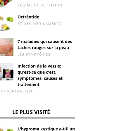
RÉGIME ET NUTRITION
Octréotide
ET DES MÉDICAMENTS
7 maladies qui causent des
taches rouges sur la peau
LES SYMPTÔMES
Infection de la vessie:
qu'est-ce que c'est,
symptômes, causes et
traitement
IN GÉNÉRALISTE
LE PLUS VISITÉ
L'hygroma kystique a-t-il un