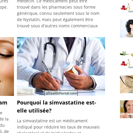
tures
médecin. Ce médicament peut être
ppe.
trouvé dans les pharmacies sous forme
générique, connu seulement sous le nom
de Nystatin, mais peut également être
trouvé sous d'autres noms commerciaux
comme Albistin, Nistax, Fungistatin,
Candistatin, Canditrat, Inofungin, Nistatec
et Micostatin, par exemple. Gamme de
prix
tam
Pourquoi la simvastatine est-
elle utilisée?
de
de la
La simvastatine est un médicament
 du
indiqué pour réduire les taux de mauvais
5, de