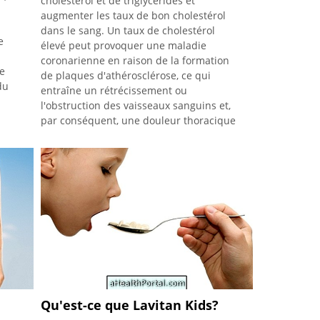
cholestérol et de triglycérides et
augmenter les taux de bon cholestérol
dans le sang. Un taux de cholestérol
e
élevé peut provoquer une maladie
coronarienne en raison de la formation
me
de plaques d'athérosclérose, ce qui
du
entraîne un rétrécissement ou
l'obstruction des vaisseaux sanguins et,
par conséquent, une douleur thoracique
ou un infarctus du myocarde. Ce
médicament
Qu'est-ce que Lavitan Kids?