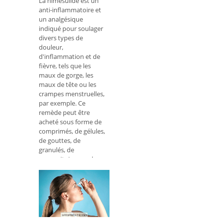
La nimésulide est un
anti-inflammatoire et
un analgésique
indiqué pour soulager
divers types de
douleur,
d'inflammation et de
fièvre, tels que les
maux de gorge, les
maux de tête ou les
crampes menstruelles,
par exemple. Ce
remède peut être
acheté sous forme de
comprimés, de gélules,
de gouttes, de
granulés, de
suppositoires ou de
pommade, et ne peut
être utilisé que par les
personnes de plus de
12 ans. Le médicame