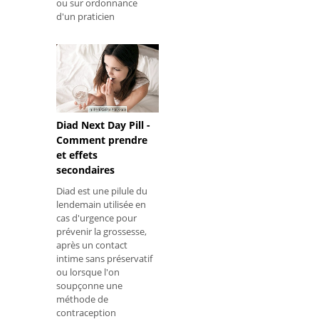
ou sur ordonnance
d'un praticien
expérimenté, tel que le
médecin, qui est en
mesure d'établir en
détail leur
composition, leur
posologie et leur
mode d'utilisation. Ce
type de rem
Diad Next Day Pill -
Comment prendre
et effets
secondaires
Diad est une pilule du
lendemain utilisée en
cas d'urgence pour
prévenir la grossesse,
après un contact
intime sans préservatif
ou lorsque l'on
soupçonne une
méthode de
contraception