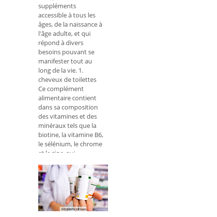
suppléments
accessible à tous les
âges, de la naissance à
l'âge adulte, et qui
répond à divers
besoins pouvant se
manifester tout au
long de la vie. 1.
cheveux de toilettes
Ce complément
alimentaire contient
dans sa composition
des vitamines et des
minéraux tels que la
biotine, la vitamine B6,
le sélénium, le chrome
et le zinc, qui
contribuent à
renforcer les cheveux
et les ongles et à
stimuler leur
croissance saine.
Lavitamin d