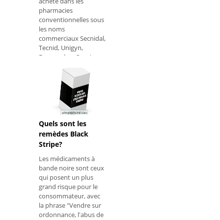
acheté dans les
pharmacies
conventionnelles sous
les noms
commerciaux Secnidal,
Tecnid, Unigyn,
Decnazol ou Secnimax
pour un prix de 13 à 24
reais environ. À quo
Quels sont les
remèdes Black
Stripe?
Les médicaments à
bande noire sont ceux
qui posent un plus
grand risque pour le
consommateur, avec
la phrase "Vendre sur
ordonnance, l'abus de