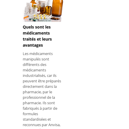
d'ulcères cornéens
marginaux, de kératite
photoélectrique et
d'épisclérite. En outre,
il peut
Quels sont les
médicaments
traités et leurs
avantages
Les médicaments
manipulés sont
différents des
médicaments
industrialisés, car ils
peuvent être préparés
directement dans la
pharmacie, par le
professionnel de la
pharmacie. Ils sont
fabriqués à partir de
formules
standardisées et
reconnues par Anvisa,