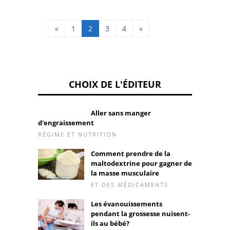
mais peut également
être acheté dans les
pharmacies classiques
«
1
2
3
4
»
avec d’autres noms
tels que Digesprid,
Plamet, Fagico,
Digestina ou
Bromopan, par
exemple. Ce médic
CHOIX DE L'ÉDITEUR
Aller sans manger
d'engraissement
RÉGIME ET NUTRITION
Comment prendre de la
maltodextrine pour gagner de
la masse musculaire
ET DES MÉDICAMENTS
Les évanouissements
pendant la grossesse nuisent-
ils au bébé?