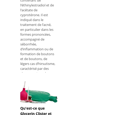
contenant de
l’éthinylestradiol et de
l’acétate de
cyprotérone. Il est
indiqué dans le
traitement de l’acné,
en particulier dans les
formes prononcées,
accompagné de
séborrhée,
d’inflammation ou de
formation de boutons
et de boutons, de
légers cas d’hirsutisme,
caractérisé par des
cheveux, et syndrome
des ovaires
polykystiques. Bien
que Selene soit
Qu'est-ce que
Glycerin Clister et