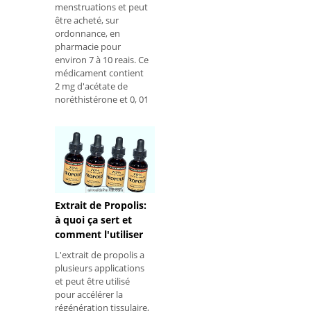
menstruations et peut
être acheté, sur
ordonnance, en
pharmacie pour
environ 7 à 10 reais. Ce
médicament contient
2 mg d'acétate de
noréthistérone et 0, 01
mg d'éthinylestradiol
en tant qu'ingrédients
actifs capables de
prévenir l'ovulation et
la production
d'hormones, ce qui
modifie le tissu
tapissant l'intérieur de
Extrait de Propolis:
l'utérus et stoppe les
à quoi ça sert et
saignements causés
comment l'utiliser
par un peeling
L'extrait de propolis a
irrégulier de
plusieurs applications
l'endomètre . Avec
et peut être utilisé
l'util
pour accélérer la
régénération tissulaire,