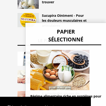
trouver
Sucupira Ointment - Pour
les douleurs musculaires et
articulaires
PAPIER
SÉLECTIONNÉ
LE PLUS VISITÉ
Comment prendre des
capsules de gingembre pour
perdre du poids
Apprenez ce que c'est
quand votre bébé arrête de
respirer pendant son
sommeil
6 principales causes de
Régime alimentaire riche en protéines pour
démangeaisons oculaires
les végétariens