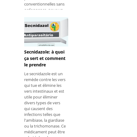
conventionnelles sans
ordonnance, pour un
prix d'environ 30 reais,
sous la forme d'un
flacon de 60
comprimés. À quo
Secnidazole: à quoi
ça sert et comment
le prendre
Le secnidazole est un
remède contre les vers
qui tue et élimine les
vers intestinaux et est
utile pour éliminer
divers types de vers
qui causent des
infections telles que
l'amibiase, la giardiase
ou la trichomonase. Ce
médicament peut être