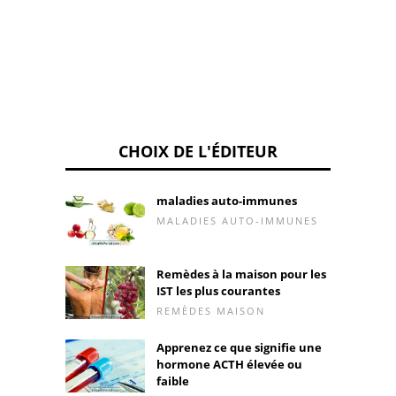
A
CHOIX DE L'ÉDITEUR
maladies auto-immunes
MALADIES AUTO-IMMUNES
Remèdes à la maison pour les
IST les plus courantes
REMÈDES MAISON
Apprenez ce que signifie une
hormone ACTH élevée ou
faible