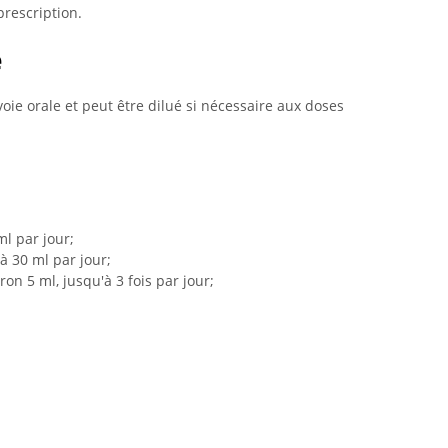
prescription.
e
voie orale et peut être dilué si nécessaire aux doses
l par jour;
à 30 ml par jour;
on 5 ml, jusqu'à 3 fois par jour;