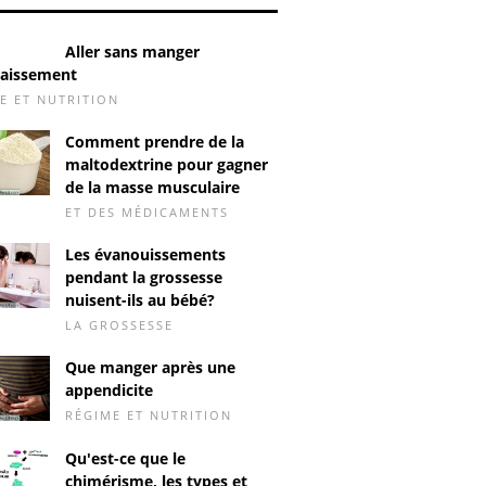
Aller sans manger
raissement
E ET NUTRITION
Comment prendre de la
maltodextrine pour gagner
de la masse musculaire
ET DES MÉDICAMENTS
Les évanouissements
pendant la grossesse
nuisent-ils au bébé?
LA GROSSESSE
Que manger après une
appendicite
RÉGIME ET NUTRITION
Qu'est-ce que le
chimérisme, les types et