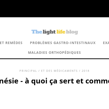
 ET REMÈDES
PROBLÈMES GASTRO-INTESTINAUX
EX
MALADIES ORTHOPÉDIQUES
PRINCIPAL
/
ET DES MÉDICAMENTS
/ 2018
ésie - à quoi ça sert et comme