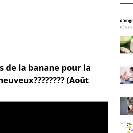
d'eng
RÉGIM
ts de la banane pour la
cheuveux???????? (Août