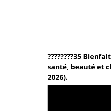
????????35 Bienfai
santé, beauté et 
2026).