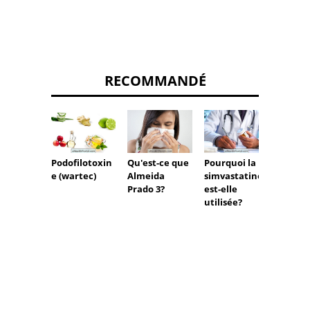
RECOMMANDÉ
Podofilotoxin
Qu'est-ce que
Pourquoi la
Vorico
e (wartec)
Almeida
simvastatine
Prado 3?
est-elle
utilisée?