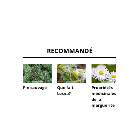
RECOMMANDÉ
Propriétés
Que fait
Champ
Pin sauvage
médicinales
Losna?
Reishi
de la
détoxi
marguerite
foie