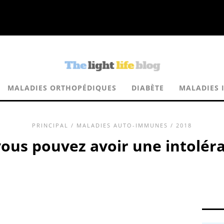
MALADIES ORTHOPÉDIQUES
DIABÈTE
MALADIES 
PRINCIPAL
/
MALADIES AUTO-IMMUNES
/ 2018
vous pouvez avoir une intolér