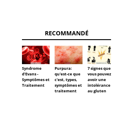
RECOMMANDÉ
Syndrome
Purpura:
7 signes que
Purpu
d'Evans -
qu'est-ce que
vous pouvez
pendan
Symptômes et
c'est, types,
avoir une
grosse
Traitement
symptômes et
intolérance
risque
traitement
au gluten
sympt
trait