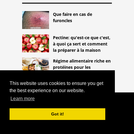
Que faire en cas de
furoncles
Pectine: qu'est-ce que c'est,
à quoi ça sert et comment
la préparer à la maison
Régime alimentaire riche en
protéines pour les
végétariens
This website uses cookies to ensure you get
the best experience on our website.
Learn more
COPYRIGHT 2026
HTTPS://THELIGHTLIFEBLOG.COM
SURDOSE DE VITAMINE D POUR
Got it!
TRAITER LA SCLÉROSE EN PLAQUES
^