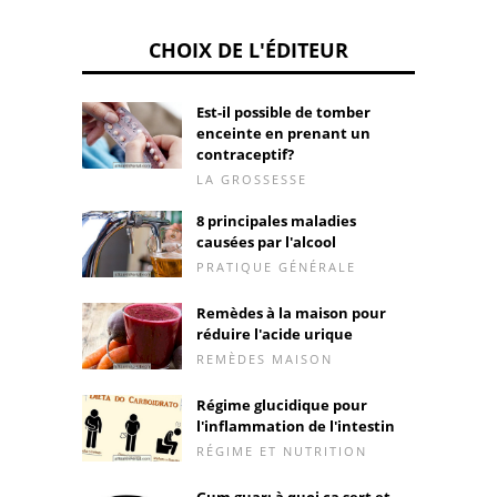
CHOIX DE L'ÉDITEUR
Est-il possible de tomber
enceinte en prenant un
contraceptif?
LA GROSSESSE
8 principales maladies
causées par l'alcool
PRATIQUE GÉNÉRALE
Remèdes à la maison pour
réduire l'acide urique
REMÈDES MAISON
Régime glucidique pour
l'inflammation de l'intestin
RÉGIME ET NUTRITION
Gum guar: à quoi ça sert et