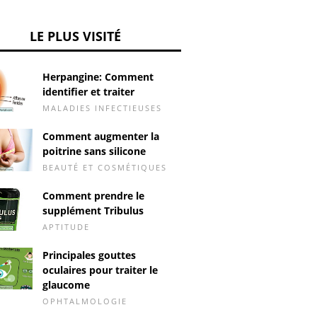
LE PLUS VISITÉ
Herpangine: Comment
identifier et traiter
MALADIES INFECTIEUSES
Comment augmenter la
poitrine sans silicone
BEAUTÉ ET COSMÉTIQUES
Comment prendre le
supplément Tribulus
APTITUDE
Principales gouttes
oculaires pour traiter le
glaucome
OPHTALMOLOGIE