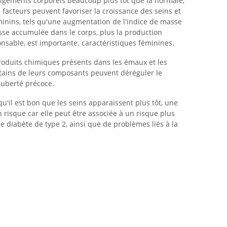
angements corporels beaucoup plus tôt que la normale,
 facteurs peuvent favoriser la croissance des seins et
inins, tels qu'une augmentation de l'indice de masse
aisse accumulée dans le corps, plus la production
nsable, est importante. caractéristiques féminines.
produits chimiques présents dans les émaux et les
rtains de leurs composants peuvent déréguler le
puberté précoce.
u'il est bon que les seins apparaissent plus tôt, une
 risque car elle peut être associée à un risque plus
de diabète de type 2, ainsi que de problèmes liés à la