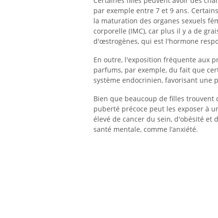
Certaines filles peuvent avoir des ch
par exemple entre 7 et 9 ans. Certains
la maturation des organes sexuels fém
corporelle (IMC), car plus il y a de gr
d'œstrogènes, qui est l'hormone respo
En outre, l'exposition fréquente aux 
parfums, par exemple, du fait que ce
système endocrinien, favorisant une 
Bien que beaucoup de filles trouvent q
puberté précoce peut les exposer à un
élevé de cancer du sein, d'obésité et 
santé mentale, comme l’anxiété.