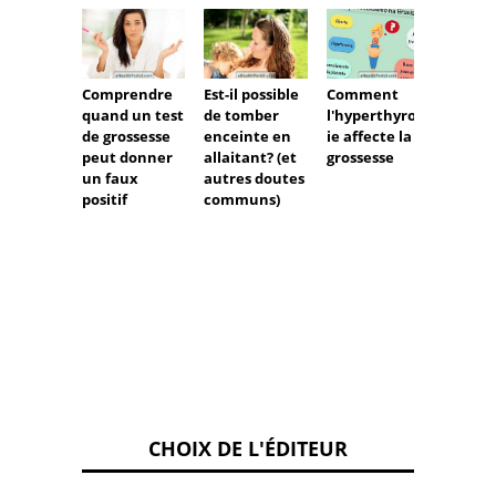
Comprendre
Est-il possible
Comment
Que p
quand un test
de tomber
l'hyperthyroïd
pour l
de grossesse
enceinte en
ie affecte la
pendan
peut donner
allaitant? (et
grossesse
grosse
un faux
autres doutes
positif
communs)
CHOIX DE L'ÉDITEUR