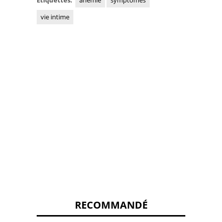
Étiquettes:
anémie
symptômes
vie intime
RECOMMANDÉ