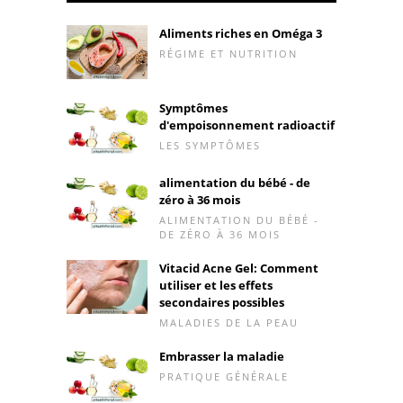
Aliments riches en Oméga 3
RÉGIME ET NUTRITION
Symptômes
d'empoisonnement radioactif
LES SYMPTÔMES
alimentation du bébé - de
zéro à 36 mois
ALIMENTATION DU BÉBÉ -
DE ZÉRO À 36 MOIS
Vitacid Acne Gel: Comment
utiliser et les effets
secondaires possibles
MALADIES DE LA PEAU
Embrasser la maladie
PRATIQUE GÉNÉRALE