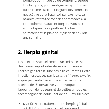
forme de pommade ou de comprimé, tel que
l'hydroxyzine, pour soulager les symptômes
ou de crèmes facilitant la guérison, comme la
nébacétine ou le Bepantol, par exemple. La
balanite est traitée avec des pommades à la
corticothérapie, aux antifongiques ou aux
antibiotiques. Lorsqu'elle est traitée
correctement, la plaie peut guérir en environ
une semaine.
2. Herpès génital
Les infections sexuellement transmissibles sont
des causes importantes de lésion du pénis et
l'herpès génital est l'une des plus courantes. Cette
infection est causée par le
virus de
l’
herpès simplex
,
acquis par contact avec une autre personne
atteinte de lésions actives, et provoque
l’apparition de rougeurs et de petites ampoules,
accompagnée de douleur et de brûlures sur place.
Que faire
: Le traitement de l'herpès génital
est dirigé par un médecin et comprend