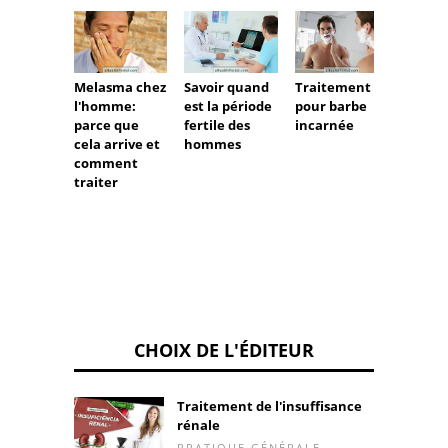
Melasma chez
Savoir quand
Traitement
Comm
l'homme:
est la période
pour barbe
éviter 
parce que
fertile des
incarnée
barbe
cela arrive et
hommes
enfla
comment
traiter
CHOIX DE L'ÉDITEUR
Traitement de l'insuffisance
rénale
PRATIQUE GÉNÉRALE