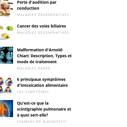
Perte d'audition par
conduction
MALADIES DÉGÉNÉRATIVES
Cancer des voies biliaires
MALADIES DÉGÉNÉRATIVES
Malformation d'Arnold-
Chiari: Description, Types et
mode de traitement
MALADIES RARES
6 principaux symptômes
d'intoxication alimentaire
LES SYMPTÔMES
Qu'est-ce que la
scintigraphie pulmonaire et
à quoi sert-elle?
EXAMENS DE DIAGNOSTIC