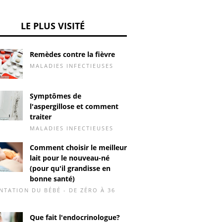
LE PLUS VISITÉ
Remèdes contre la fièvre
MALADIES INFECTIEUSES
Symptômes de
l'aspergillose et comment
traiter
MALADIES INFECTIEUSES
Comment choisir le meilleur
lait pour le nouveau-né
(pour qu'il grandisse en
bonne santé)
NTATION DU BÉBÉ - DE ZÉRO À 36
Que fait l'endocrinologue?