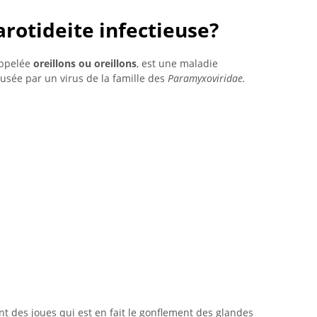
arotideite infectieuse?
appelée
oreillons ou oreillons
, est une maladie
usée par un virus de la famille des
Paramyxoviridae.
t des joues qui est en fait le gonflement des glandes