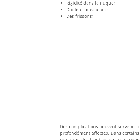
Rigidité dans la nuque;
Douleur musculaire;
Des frissons;
Des complications peuvent survenir lo
profondément affectés. Dans certains 
rénaux et des troubles de la vue peuv