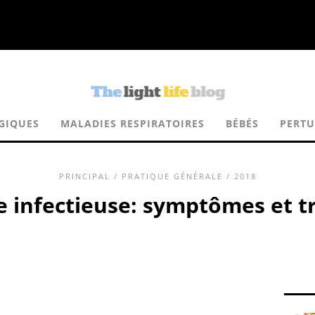
GIQUES
MALADIES RESPIRATOIRES
BÉBÉS
PERTU
PRINCIPAL
/
PRATIQUE GÉNÉRALE
/ 2018
e infectieuse: symptômes et 