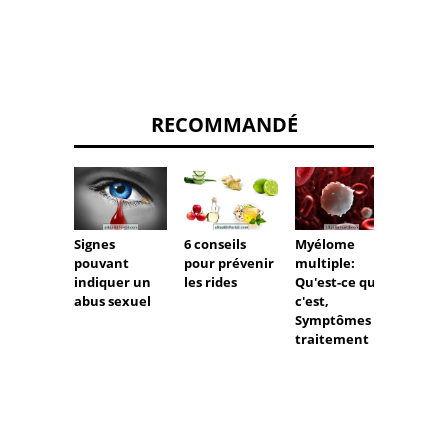
RECOMMANDÉ
Signes
6 conseils
Myélome
4 trai
pouvant
pour prévenir
multiple:
de
indiquer un
les rides
Qu'est-ce que
physio
abus sexuel
c'est,
e pour
Symptômes et
fibrom
traitement