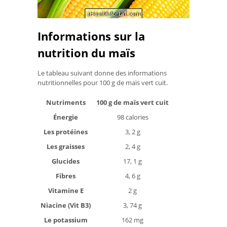
Informations sur la
nutrition du maïs
Le tableau suivant donne des informations
nutritionnelles pour 100 g de maïs vert cuit.
Nutriments
100 g de maïs vert cuit
Énergie
98 calories
Les protéines
3, 2 g
Les graisses
2, 4 g
Glucides
17, 1 g
Fibres
4, 6 g
Vitamine E
2 g
Niacine (Vit B3)
3, 74 g
Le potassium
162 mg