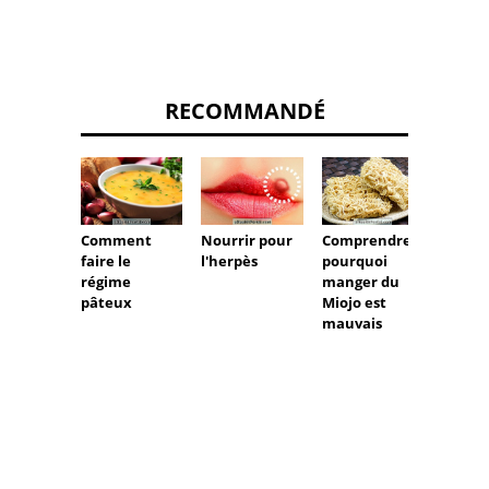
RECOMMANDÉ
Comment
Nourrir pour
Comprendre
Quand 
faire le
l'herpès
pourquoi
ne dev
régime
manger du
être ut
pâteux
Miojo est
mauvais