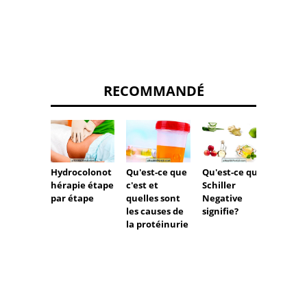
RECOMMANDÉ
Hydrocolonot
Qu'est-ce que
Qu'est-ce que
Exame
hérapie étape
c'est et
Schiller
Contra
par étape
quelles sont
Negative
comm
les causes de
signifie?
cela se
la protéinurie
effets
second