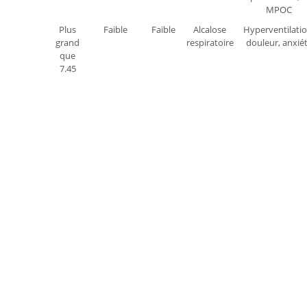
MPOC
Plus
Faible
Faible
Alcalose
Hyperventilatio
grand
respiratoire
douleur, anxié
que
7.45