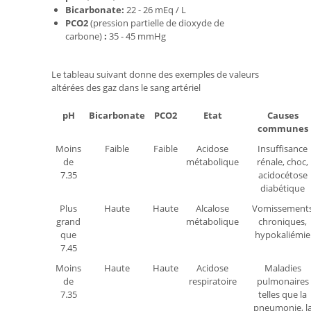
Bicarbonate:
22 - 26 mEq / L
PCO2
(pression partielle de dioxyde de
carbone)
:
35 - 45 mmHg
Le tableau suivant donne des exemples de valeurs
altérées des gaz dans le sang artériel
pH
Bicarbonate
PCO2
Etat
Causes
communes
Moins
Faible
Faible
Acidose
Insuffisance
de
métabolique
rénale, choc,
7.35
acidocétose
diabétique
Plus
Haute
Haute
Alcalose
Vomissement
grand
métabolique
chroniques,
que
hypokaliémie
7.45
Moins
Haute
Haute
Acidose
Maladies
de
respiratoire
pulmonaires
7.35
telles que la
pneumonie, l