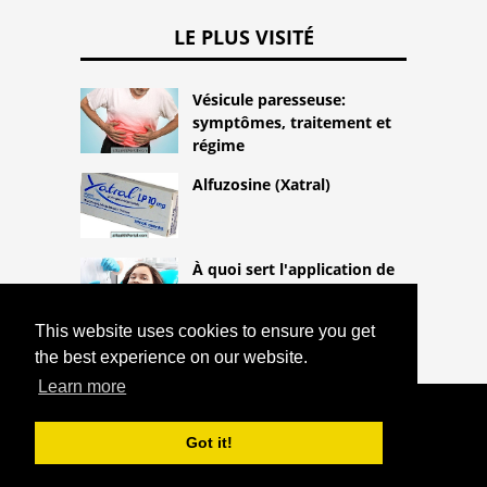
LE PLUS VISITÉ
Vésicule paresseuse:
symptômes, traitement et
régime
Alfuzosine (Xatral)
À quoi sert l'application de
fluorure pour les dents?
This website uses cookies to ensure you get
the best experience on our website.
Learn more
COPYRIGHT 2026
HTTPS://THELIGHTLIFEBLOG.COM
Got it!
QUEL EST LE GAZ DU SANG ARTÉRIEL
^