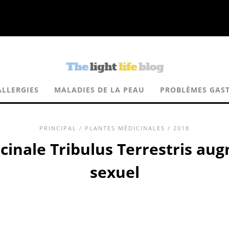
ALLERGIES
MALADIES DE LA PEAU
PROBLÈMES GAST
PRINCIPAL
/
PLANTES MÉDICINALES
/ 2018
cinale Tribulus Terrestris aug
sexuel