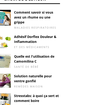
Comment savoir si vous
avez un rhume ou une
grippe
MALADIES RESPIRATOIRES
Adhésif Dorflex Douleur &
Inflammation
ET DES MÉDICAMENTS
Quelle est l'utilisation de
Camomilina C
SANTÉ DE BÉBÉ
Solution naturelle pour
ventre gonflé
REMÈDES MAISON
Stresstabs: à quoi ça sert et
comment boire