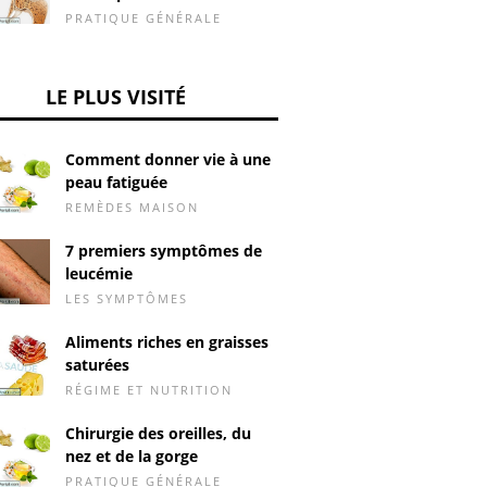
PRATIQUE GÉNÉRALE
LE PLUS VISITÉ
Comment donner vie à une
peau fatiguée
REMÈDES MAISON
7 premiers symptômes de
leucémie
LES SYMPTÔMES
Aliments riches en graisses
saturées
RÉGIME ET NUTRITION
Chirurgie des oreilles, du
nez et de la gorge
PRATIQUE GÉNÉRALE