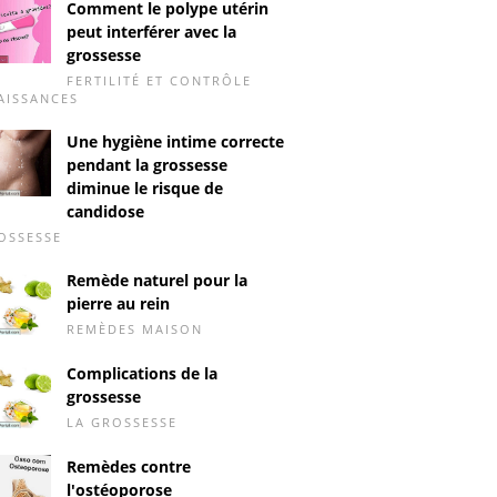
Comment le polype utérin
peut interférer avec la
grossesse
FERTILITÉ ET CONTRÔLE
AISSANCES
Une hygiène intime correcte
pendant la grossesse
diminue le risque de
candidose
OSSESSE
Remède naturel pour la
pierre au rein
REMÈDES MAISON
Complications de la
grossesse
LA GROSSESSE
Remèdes contre
l'ostéoporose