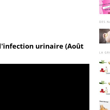
DES N
infection urinaire (Août
LA GR