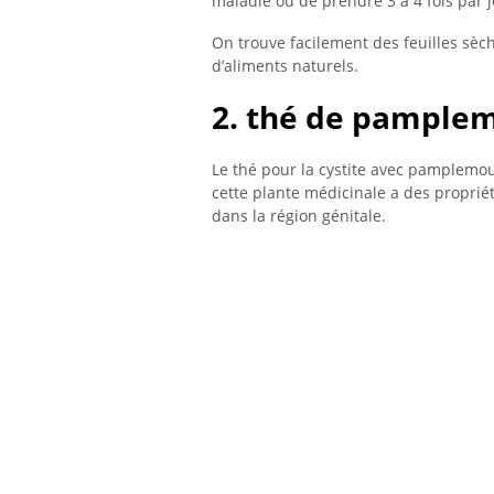
maladie ou de prendre 3 à 4 fois par j
On trouve facilement des feuilles sèc
d’aliments naturels.
2. thé de pample
Le thé pour la cystite avec pamplemo
cette plante médicinale a des proprié
dans la région génitale.