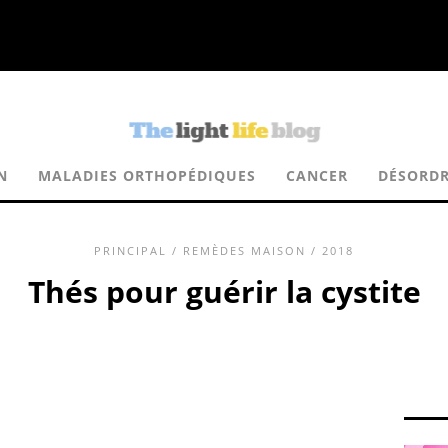
N
MALADIES ORTHOPÉDIQUES
CANCER
DÉSORDR
PRINCIPAL
/
REMÈDES MAISON
/ 2018
Thés pour guérir la cystite