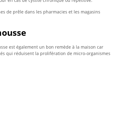
our en cas de cystite chronique ou répétitive.
hes de prêle dans les pharmacies et les magasins
mousse
usse est également un bon remède à la maison car
tés qui réduisent la prolifération de micro-organismes