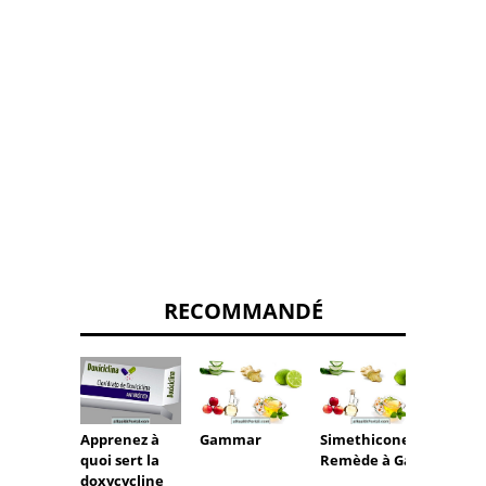
RECOMMANDÉ
Apprenez à
Gammar
Simethicone -
Cédila
quoi sert la
Remède à Gaz
doxycycline