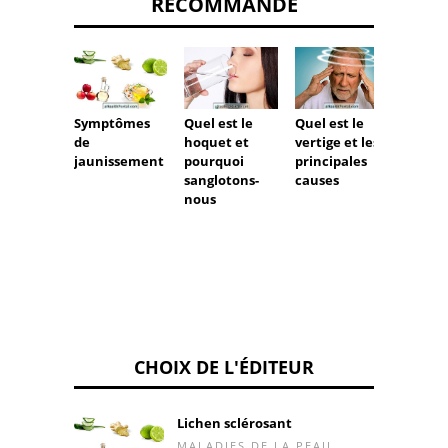
RECOMMANDÉ
Symptômes
Quel est le
Quel est le
Que pe
de
hoquet et
vertige et les
la dou
jaunissement
pourquoi
principales
lors de
sanglotons-
causes
l'évac
nous
CHOIX DE L'ÉDITEUR
Lichen sclérosant
MALADIES DE LA PEAU