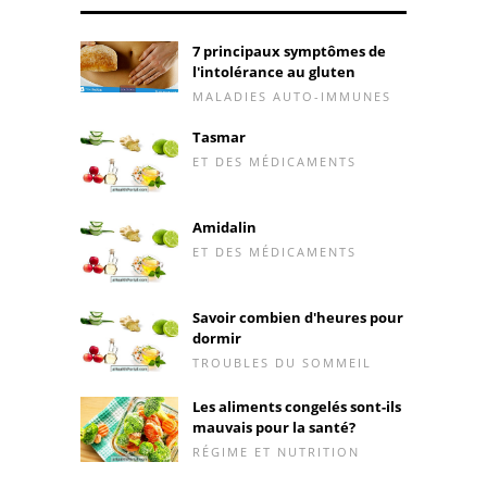
7 principaux symptômes de
l'intolérance au gluten
MALADIES AUTO-IMMUNES
Tasmar
ET DES MÉDICAMENTS
Amidalin
ET DES MÉDICAMENTS
Savoir combien d'heures pour
dormir
TROUBLES DU SOMMEIL
Les aliments congelés sont-ils
mauvais pour la santé?
RÉGIME ET NUTRITION