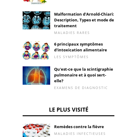
Malformation d'Arnold-Chiari:
Description, Types et mode de
traitement
MALADIES RARES
6 principaux symptômes
d'intoxication alimentaire
LES SYMPTÔMES
Qu'est-ce que la scintigraphie
pulmonaire et à quoi sert-
elle?
EXAMENS DE DIAGNOSTIC
LE PLUS VISITÉ
Remèdes contre la fièvre
MALADIES INFECTIEUSES