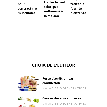
traiter le nerf
des cô
pour
traiter la
sciatique
cervic
contracture
fasciite
enflammé à
musculaire
plantante
la maison
CHOIX DE L'ÉDITEUR
Perte d'audition par
conduction
MALADIES DÉGÉNÉRATIVES
Cancer des voies biliaires
MALADIES DÉGÉNÉRATIVES