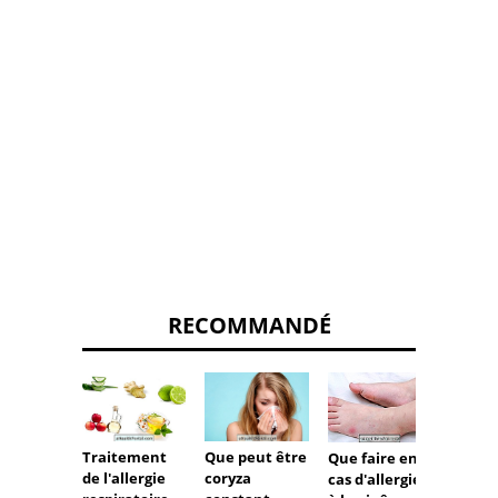
RECOMMANDÉ
Traitement
Que peut être
Que faire en
Comm
de l'allergie
coryza
cas d'allergie
recon