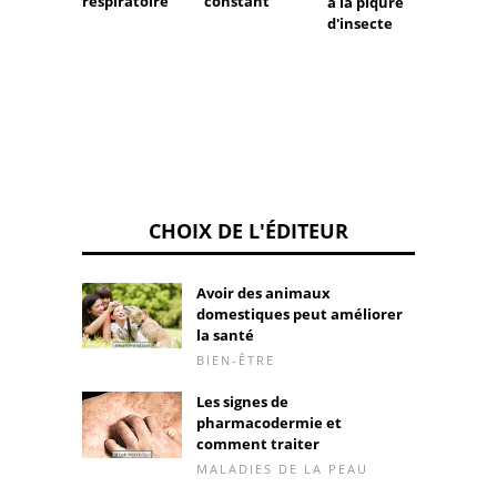
respiratoire
constant
à la piqûre
et trai
d'insecte
l'œdè
Quinc
CHOIX DE L'ÉDITEUR
Avoir des animaux
domestiques peut améliorer
la santé
BIEN-ÊTRE
Les signes de
pharmacodermie et
comment traiter
MALADIES DE LA PEAU