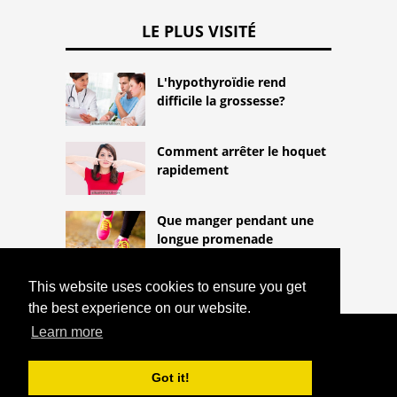
LE PLUS VISITÉ
L'hypothyroïdie rend
difficile la grossesse?
Comment arrêter le hoquet
rapidement
Que manger pendant une
longue promenade
This website uses cookies to ensure you get
the best experience on our website.
Learn more
COPYRIGHT 2026
HTTPS://THELIGHTLIFEBLOG.COM
QUELLE EST LA DERMATITE DE
Got it!
CONTACT ET COMMENT TRAITER