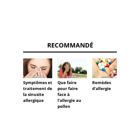
RECOMMANDÉ
Symptômes et
Que faire
Remèdes
Sympt
traitement de
pour faire
d'allergie
traite
la sinusite
face à
l'aller
allergique
l'allergie au
les ma
pollen