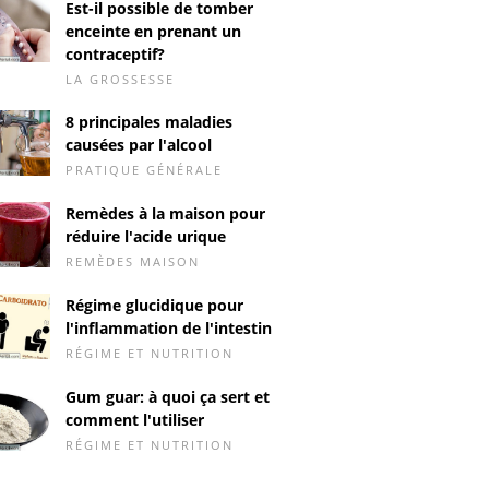
Est-il possible de tomber
enceinte en prenant un
contraceptif?
LA GROSSESSE
8 principales maladies
causées par l'alcool
PRATIQUE GÉNÉRALE
Remèdes à la maison pour
réduire l'acide urique
REMÈDES MAISON
Régime glucidique pour
l'inflammation de l'intestin
RÉGIME ET NUTRITION
Gum guar: à quoi ça sert et
comment l'utiliser
RÉGIME ET NUTRITION