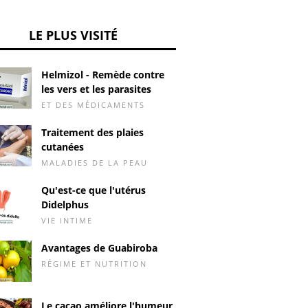
LE PLUS VISITÉ
Helmizol - Remède contre
les vers et les parasites
ET DES MÉDICAMENTS
Traitement des plaies
cutanées
MALADIES DE LA PEAU
Qu'est-ce que l'utérus
Didelphus
VIE INTIME
Avantages de Guabiroba
RÉGIME ET NUTRITION
Le cacao améliore l'humeur