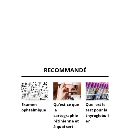
RECOMMANDÉ
Examen
Qu'est-ce que
Quel est le
Exame
ophtalmique
la
test pour la
de quoi
cartographie
thyroglobulin
il et à
rétinienne et
e?
sert-il
à quoi sert-