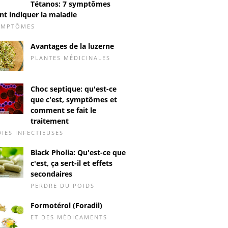
Tétanos: 7 symptômes
t indiquer la maladie
YMPTÔMES
Avantages de la luzerne
PLANTES MÉDICINALES
Choc septique: qu'est-ce
que c'est, symptômes et
comment se fait le
traitement
IES INFECTIEUSES
Black Pholia: Qu'est-ce que
c'est, ça sert-il et effets
secondaires
PERDRE DU POIDS
Formotérol (Foradil)
ET DES MÉDICAMENTS