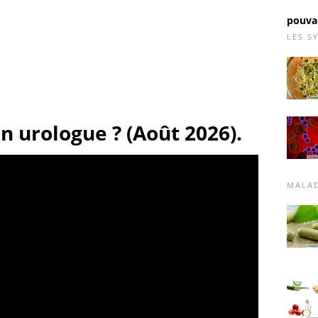
pouvan
LES S
 urologue ? (Août 2026).
MALAD