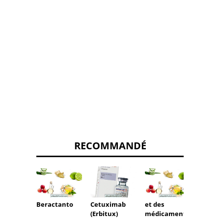
RECOMMANDÉ
Beractanto
Cetuximab
et des
Quelle
(Erbitux)
médicaments
calcit