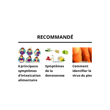
RECOMMANDÉ
6 principaux
Symptômes
Comment
Princi
symptômes
de la
identifier le
causes
d'intoxication
donovanose
virus du pied
trait
alimentaire
de la 
anale