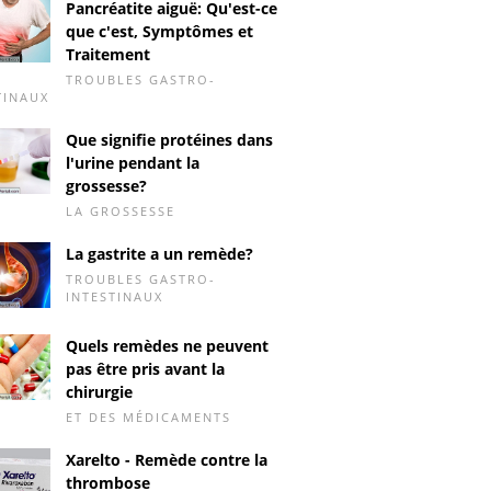
Pancréatite aiguë: Qu'est-ce
que c'est, Symptômes et
Traitement
TROUBLES GASTRO-
TINAUX
Que signifie protéines dans
l'urine pendant la
grossesse?
LA GROSSESSE
La gastrite a un remède?
TROUBLES GASTRO-
INTESTINAUX
Quels remèdes ne peuvent
pas être pris avant la
chirurgie
ET DES MÉDICAMENTS
Xarelto - Remède contre la
thrombose