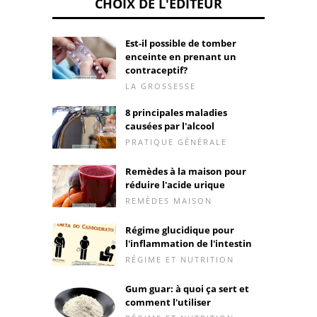
CHOIX DE L'ÉDITEUR
Est-il possible de tomber
enceinte en prenant un
contraceptif?
LA GROSSESSE
8 principales maladies
causées par l'alcool
PRATIQUE GÉNÉRALE
Remèdes à la maison pour
réduire l'acide urique
REMÈDES MAISON
Régime glucidique pour
l'inflammation de l'intestin
RÉGIME ET NUTRITION
Gum guar: à quoi ça sert et
comment l'utiliser