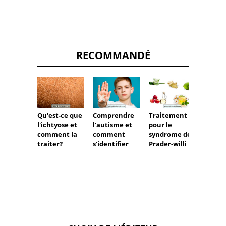
RECOMMANDÉ
Comprendre
Traitement
Comme
Qu'est-ce que
l'autisme et
pour le
fait le
l'ichtyose et
comment
syndrome de
traite
comment la
s'identifier
Prader-willi
l'auti
traiter?