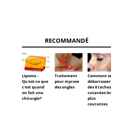
RECOMMANDÉ
Lipome -
Comment se
Traitement
Comm
Qu'est-ce que
débarrasser
pour mycose
identif
c'est quand
des 8 taches
des ongles
traiter
on fait une
cutanées les
virus 
chirurgie?
plus
courantes