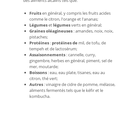
des aliments alcalins tels que:
Fruits
en général, y compris les fruits acides
comme le citron, l'orange et l'ananas;
Légumes
et
légumes
verts en général;
Graines oléagineuses
: amandes, noix, noix,
pistaches;
Protéines
:
protéines de
mil, de tofu, de
tempeh et de lactosérum;
Assaisonnements
: cannelle, curry,
gingembre, herbes en général, piment, sel de
mer, moutarde;
Boissons
: eau, eau plate, tisanes, eau au
citron, thé vert;
Autres
: vinaigre de cidre de pomme, mélasse,
aliments fermentés tels que le kéfir et le
kombucha.