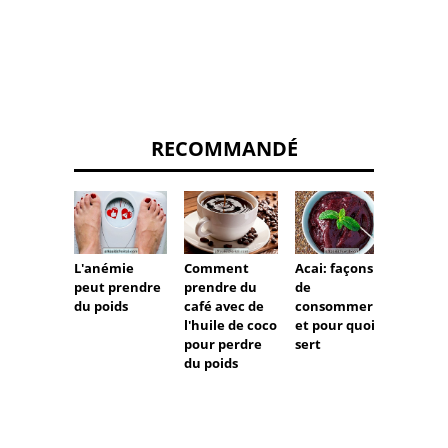
RECOMMANDÉ
L'anémie
Comment
Acai: façons
Cycla
peut prendre
prendre du
de
sodiu
du poids
café avec de
consommer
l'huile de coco
et pour quoi il
pour perdre
sert
du poids