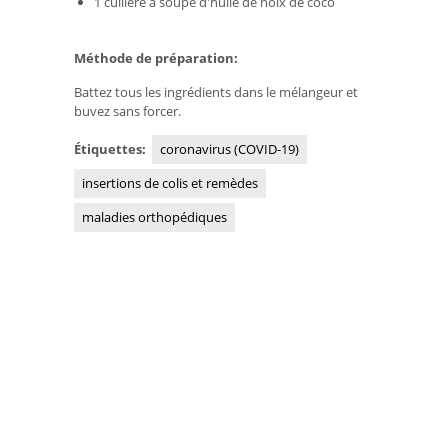
1 cuillère à soupe d'huile de noix de coco
Méthode de préparation:
Battez tous les ingrédients dans le mélangeur et
buvez sans forcer.
Étiquettes:
coronavirus (COVID-19)
insertions de colis et remèdes
maladies orthopédiques