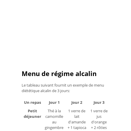
Menu de régime alcalin
Le tableau suivant fournit un exemple de menu
diététique alcalin de 3 jours:
Un repas
Jour 1
Jour 2
Jour 3
Petit
Thé à la
1 verre de
1 verre de
déjeuner
camomille
lait
jus
au
d'amande
d'orange
gingembre
+ 1 tapioca
+ 2 rôties