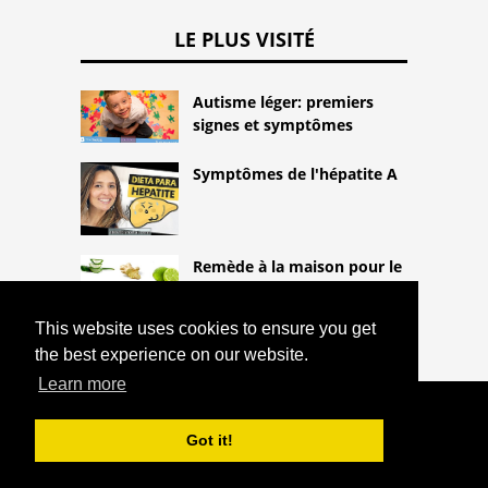
LE PLUS VISITÉ
Autisme léger: premiers
signes et symptômes
Symptômes de l'hépatite A
Remède à la maison pour le
tissu blanc
This website uses cookies to ensure you get
the best experience on our website.
Learn more
COPYRIGHT 2026
HTTPS://THELIGHTLIFEBLOG.COM
Got it!
COMMENT FAIRE UN RÉGIME ALCALIN
^