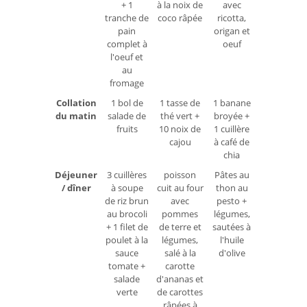
+ 1
à la noix de
avec
tranche de
coco râpée
ricotta,
pain
origan et
complet à
oeuf
l'oeuf et
au
fromage
Collation
1 bol de
1 tasse de
1 banane
du matin
salade de
thé vert +
broyée +
fruits
10 noix de
1 cuillère
cajou
à café de
chia
Déjeuner
3 cuillères
poisson
Pâtes au
/ dîner
à soupe
cuit au four
thon au
de riz brun
avec
pesto +
au brocoli
pommes
légumes,
+ 1 filet de
de terre et
sautées à
poulet à la
légumes,
l'huile
sauce
salé à la
d'olive
tomate +
carotte
salade
d'ananas et
verte
de carottes
râpées à