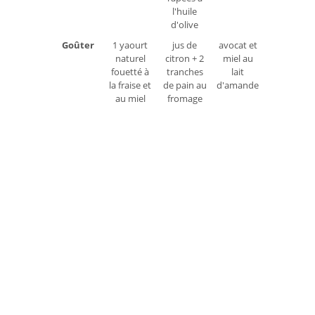
l'huile
d'olive
Goûter
1 yaourt
jus de
avocat et
naturel
citron + 2
miel au
fouetté à
tranches
lait
la fraise et
de pain au
d'amande
au miel
fromage