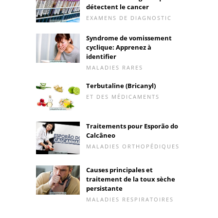
détectent le cancer
EXAMENS DE DIAGNOSTIC
Syndrome de vomissement
cyclique: Apprenez à
identifier
MALADIES RARES
Terbutaline (Bricanyl)
ET DES MÉDICAMENTS
Traitements pour Esporão do
Calcâneo
MALADIES ORTHOPÉDIQUES
Causes principales et
traitement de la toux sèche
persistante
MALADIES RESPIRATOIRES