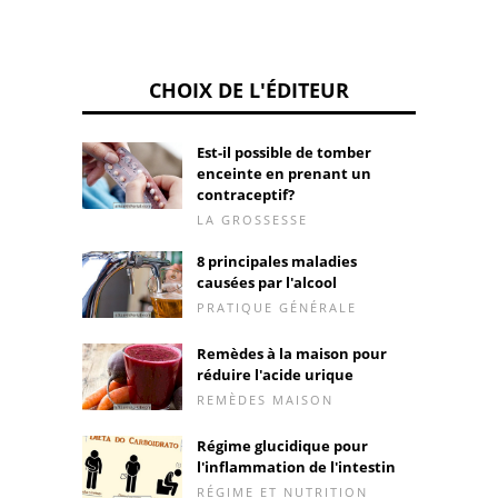
CHOIX DE L'ÉDITEUR
Est-il possible de tomber
enceinte en prenant un
contraceptif?
LA GROSSESSE
8 principales maladies
causées par l'alcool
PRATIQUE GÉNÉRALE
Remèdes à la maison pour
réduire l'acide urique
REMÈDES MAISON
Régime glucidique pour
l'inflammation de l'intestin
RÉGIME ET NUTRITION