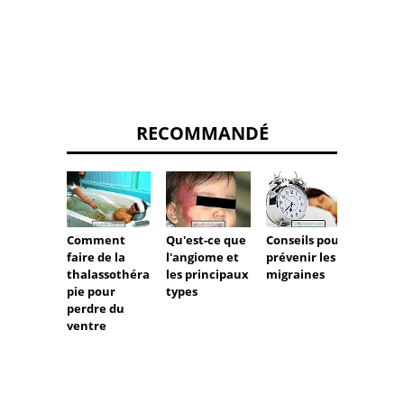
RECOMMANDÉ
Conseils pour
Boire
Comment
Qu'est-ce que
prévenir les
beauc
faire de la
l'angiome et
migraines
d'eau 
thalassothéra
les principaux
nuire 
pie pour
types
santé.
perdre du
ventre