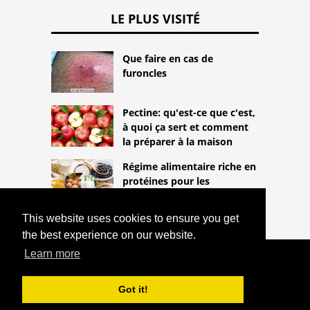
LE PLUS VISITÉ
Que faire en cas de
furoncles
Pectine: qu'est-ce que c'est,
à quoi ça sert et comment
la préparer à la maison
Régime alimentaire riche en
protéines pour les
végétariens
This website uses cookies to ensure you get
the best experience on our website.
Learn more
COPYRIGHT 2026
HTTPS://THELIGHTLIFEBLOG.COM
QUELS SONT LES SOINS PALLIATIFS ET
Got it!
QUI DEVRAIT RECEVOIR