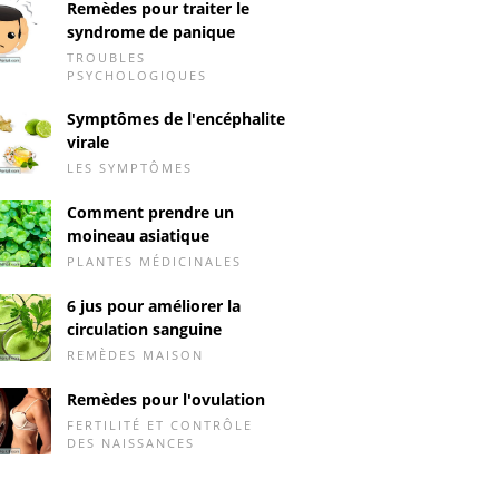
Remèdes pour traiter le
syndrome de panique
TROUBLES
PSYCHOLOGIQUES
Symptômes de l'encéphalite
virale
LES SYMPTÔMES
Comment prendre un
moineau asiatique
PLANTES MÉDICINALES
6 jus pour améliorer la
circulation sanguine
REMÈDES MAISON
Remèdes pour l'ovulation
FERTILITÉ ET CONTRÔLE
DES NAISSANCES