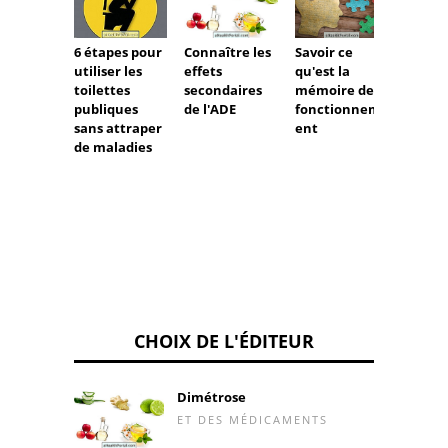
Connaître les
Savoir ce
Quand
6 étapes pour
effets
qu'est la
femme
utiliser les
secondaires
mémoire de
prendr
toilettes
de l'ADE
fonctionnem
testos
publiques
ent
sans attraper
de maladies
CHOIX DE L'ÉDITEUR
Dimétrose
ET DES MÉDICAMENTS