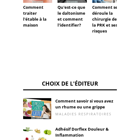
Comment
Qu'est-ce que
Comment se
Comm
traiter
le daltonisme
déroule la
traiter
l'étable à la
et comment
chirurgie de
glauc
maison
l'identifier?
la PRK et ses
pour p
risques
la céci
CHOIX DE L'ÉDITEUR
Comment savoir si vous avez
un rhume ou une grippe
MALADIES RESPIRATOIRES
Adhésif Dorflex Douleur &
Inflammation