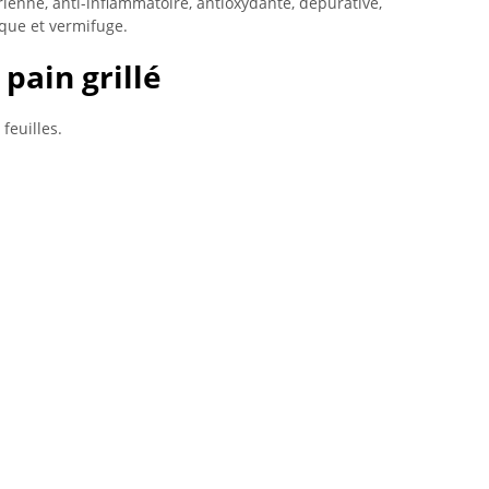
ienne, anti-inflammatoire, antioxydante, dépurative,
ique et vermifuge.
pain grillé
feuilles.