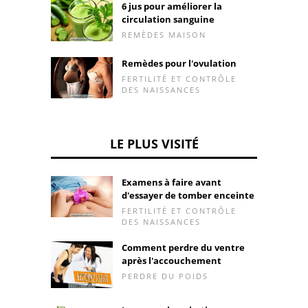
6 jus pour améliorer la
circulation sanguine
REMÈDES MAISON
Remèdes pour l'ovulation
FERTILITÉ ET CONTRÔLE
DES NAISSANCES
LE PLUS VISITÉ
Examens à faire avant
d'essayer de tomber enceinte
FERTILITÉ ET CONTRÔLE
DES NAISSANCES
Comment perdre du ventre
après l'accouchement
PERDRE DU POIDS