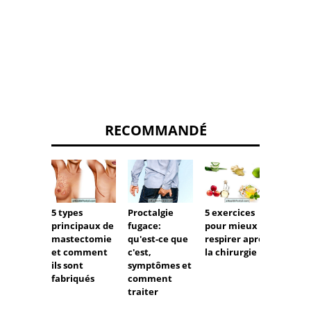
RECOMMANDÉ
5 types
Proctalgie
5 exercices
Gastro
principaux de
fugace:
pour mieux
entéri
mastectomie
qu'est-ce que
respirer après
quoi s'
et comment
c'est,
la chirurgie
et co
ils sont
symptômes et
le trai
fabriqués
comment
traiter