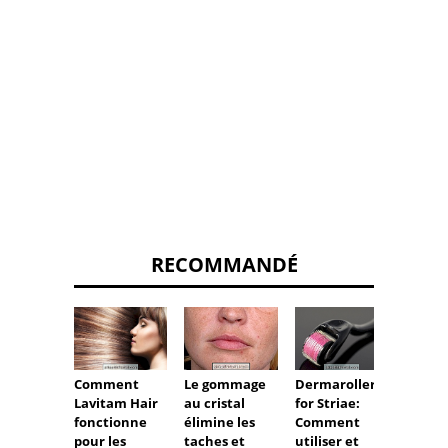
RECOMMANDÉ
Comment
Dermaroller
Le gommage
Trait
Lavitam Hair
for Striae:
au cristal
contre
fonctionne
Comment
élimine les
flacci
pour les
utiliser et
taches et
cuisse