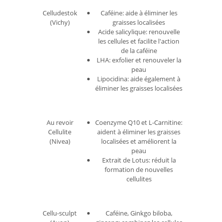
Caféine: aide à éliminer les
Celludestok
graisses localisées
(Vichy)
Acide salicylique: renouvelle
les cellules et facilite l'action
de la caféine
LHA: exfolier et renouveler la
peau
Lipocidina: aide également à
éliminer les graisses localisées
Coenzyme Q10 et L-Carnitine:
Au revoir
aident à éliminer les graisses
Cellulite
localisées et améliorent la
(Nivea)
peau
Extrait de Lotus: réduit la
formation de nouvelles
cellulites
Caféine, Ginkgo biloba,
Cellu-sculpt