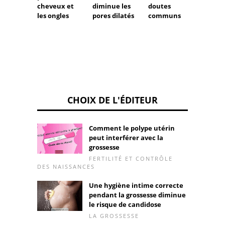
cheveux et
doutes
diminue les
les ongles
communs
pores dilatés
CHOIX DE L'ÉDITEUR
Comment le polype utérin
peut interférer avec la
grossesse
FERTILITÉ ET CONTRÔLE
DES NAISSANCES
Une hygiène intime correcte
pendant la grossesse diminue
le risque de candidose
LA GROSSESSE