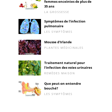
femmes enceintes de plus de
35 ans
LA GROSSESSE
Symptômes de l'infection
pulmonaire
LES SYMPTÔMES
Mousse d'Irlande
PLANTES MÉDICINALES
Traitement naturel pour
l'infection des voies urinaires
REMÈDES MAISON
Que peut-on entendre
bouché?
LES SYMPTÔMES