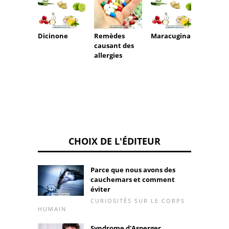
Dicinone
Remèdes
Maracugina
Remèd
causant des
d'urti
allergies
CHOIX DE L'ÉDITEUR
Parce que nous avons des
cauchemars et comment
éviter
CURIOSITÉS SUR LE CORPS
HUMAIN
Syndrome d'Asperger