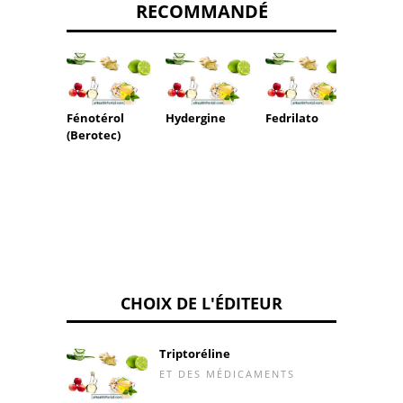
RECOMMANDÉ
Fénotérol
Hydergine
Fedrilato
Meste
(Berotec)
(Provi
CHOIX DE L'ÉDITEUR
Triptoréline
ET DES MÉDICAMENTS