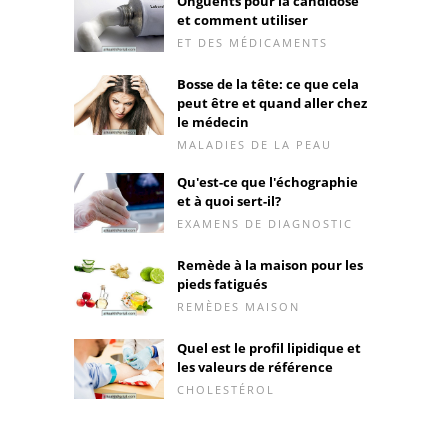
Onguents pour la candidose
et comment utiliser
ET DES MÉDICAMENTS
Bosse de la tête: ce que cela
peut être et quand aller chez
le médecin
MALADIES DE LA PEAU
Qu'est-ce que l'échographie
et à quoi sert-il?
EXAMENS DE DIAGNOSTIC
Remède à la maison pour les
pieds fatigués
REMÈDES MAISON
Quel est le profil lipidique et
les valeurs de référence
CHOLESTÉROL