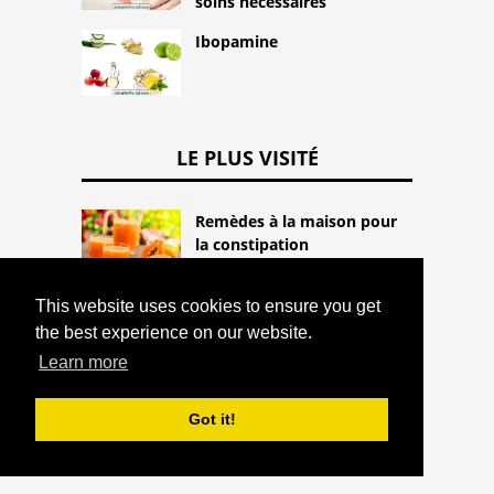
soins nécessaires
Ibopamine
LE PLUS VISITÉ
Remèdes à la maison pour
la constipation
les allergies
This website uses cookies to ensure you get
the best experience on our website.
Learn more
Quelle est l'anémie
falciforme, les causes et
Got it!
comment est effectué le
traitement