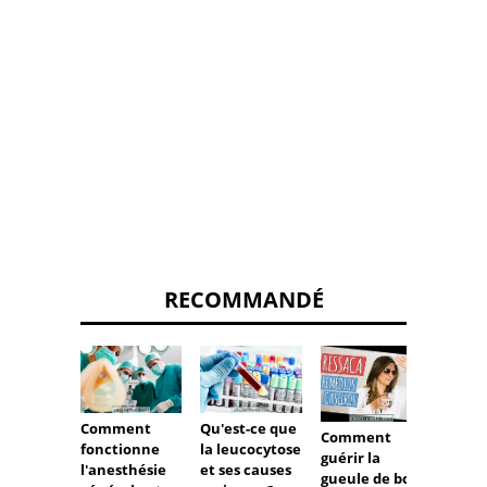
RECOMMANDÉ
Comment
Qu'est-ce que
Pourqu
Comment
fonctionne
la leucocytose
femme
guérir la
l'anesthésie
et ses causes
de mig
gueule de bois