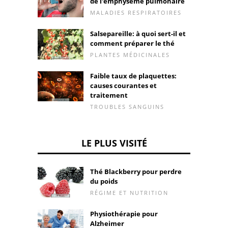
de l'emphysème pulmonaire
MALADIES RESPIRATOIRES
Salsepareille: à quoi sert-il et
comment préparer le thé
PLANTES MÉDICINALES
Faible taux de plaquettes:
causes courantes et
traitement
TROUBLES SANGUINS
LE PLUS VISITÉ
Thé Blackberry pour perdre
du poids
RÉGIME ET NUTRITION
Physiothérapie pour
Alzheimer