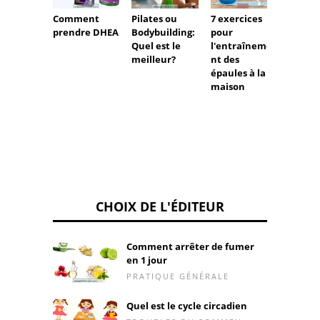
Comment
Pilates ou
7 exercices
aptitu
prendre DHEA
Bodybuilding:
pour
Quel est le
l'entraîneme
meilleur?
nt des
épaules à la
maison
CHOIX DE L'ÉDITEUR
Comment arrêter de fumer
en 1 jour
PRATIQUE GÉNÉRALE
Quel est le cycle circadien