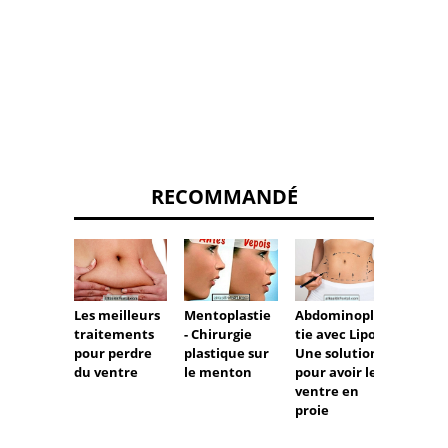
RECOMMANDÉ
Les meilleurs
Abdominoplas
Comme
Mentoplastie
traitements
tie avec Lipo -
fabriq
- Chirurgie
pour perdre
Une solution
l'impl
plastique sur
du ventre
pour avoir le
capilla
le menton
ventre en
proie