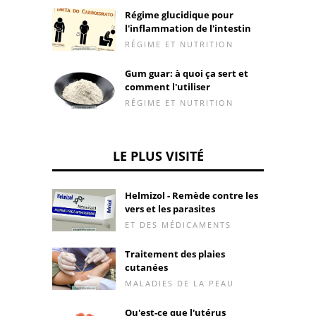
Régime glucidique pour
l'inflammation de l'intestin
RÉGIME ET NUTRITION
Gum guar: à quoi ça sert et
comment l'utiliser
RÉGIME ET NUTRITION
LE PLUS VISITÉ
Helmizol - Remède contre les
vers et les parasites
ET DES MÉDICAMENTS
Traitement des plaies
cutanées
MALADIES DE LA PEAU
Qu'est-ce que l'utérus