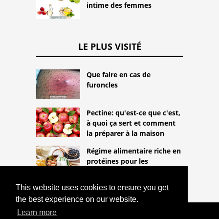
intime des femmes
LE PLUS VISITÉ
Que faire en cas de
furoncles
Pectine: qu'est-ce que c'est,
à quoi ça sert et comment
la préparer à la maison
Régime alimentaire riche en
protéines pour les
végétariens
This website uses cookies to ensure you get
the best experience on our website.
Learn more
COPYRIGHT 2026