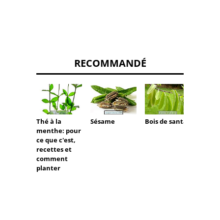
RECOMMANDÉ
Sésame
Mouta
Thé à la
Bois de santal
Noire
menthe: pour
ce que c'est,
recettes et
comment
planter