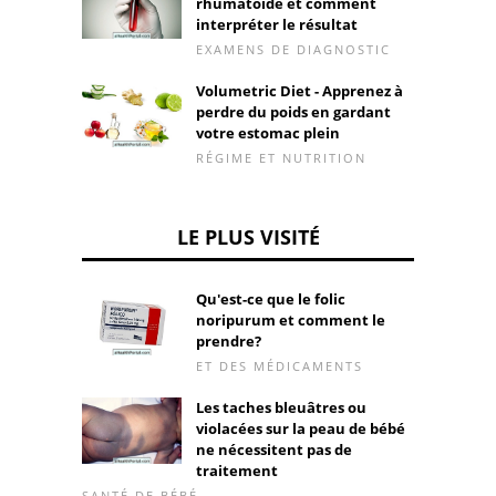
rhumatoïde et comment
interpréter le résultat
EXAMENS DE DIAGNOSTIC
Volumetric Diet - Apprenez à
perdre du poids en gardant
votre estomac plein
RÉGIME ET NUTRITION
LE PLUS VISITÉ
Qu'est-ce que le folic
noripurum et comment le
prendre?
ET DES MÉDICAMENTS
Les taches bleuâtres ou
violacées sur la peau de bébé
ne nécessitent pas de
traitement
SANTÉ DE BÉBÉ