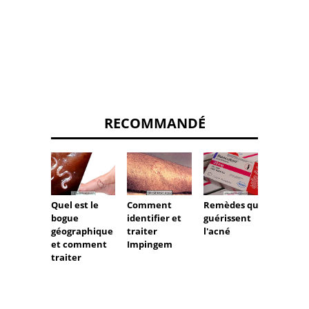
RECOMMANDÉ
Quel est le
Remèdes qui
Quelle
Comment
bogue
guérissent
kérat
identifier et
géographique
l'acné
pilaire
traiter
et comment
crème
Impingem
traiter
comm
traite