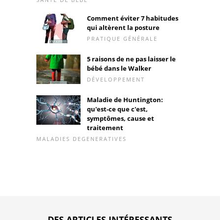
Comment éviter 7 habitudes
qui altèrent la posture
PRATIQUE GÉNÉRALE
5 raisons de ne pas laisser le
bébé dans le Walker
DÉVELOPPEMENT
Maladie de Huntington:
qu'est-ce que c'est,
symptômes, cause et
traitement
MALADIES DEGENERATIVES
DES ARTICLES INTÉRESSANTS