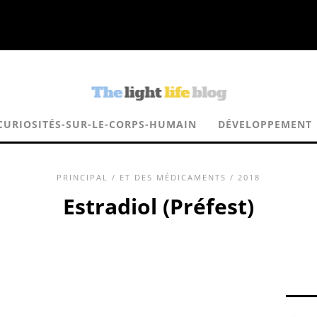
CURIOSITÉS-SUR-LE-CORPS-HUMAIN
DÉVELOPPEMENT
PRINCIPAL
/
ET DES MÉDICAMENTS
/ 2018
Estradiol (Préfest)