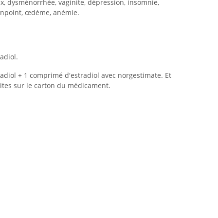
x, dysménorrhée, vaginite, dépression, insomnie,
bonpoint, œdème, anémie.
adiol.
radiol + 1 comprimé d'estradiol avec norgestimate. Et
faites sur le carton du médicament.