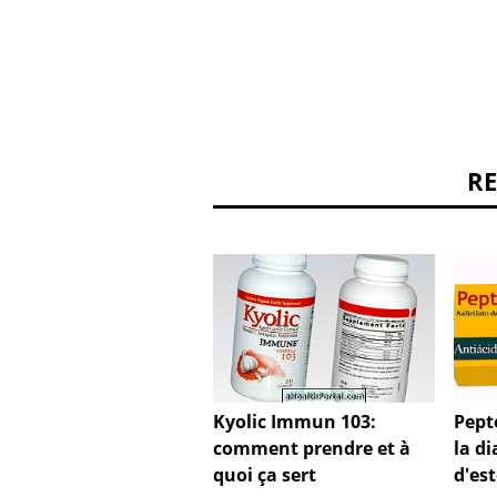
R
Kyolic Immun 103:
Pept
comment prendre et à
la d
quoi ça sert
d'es