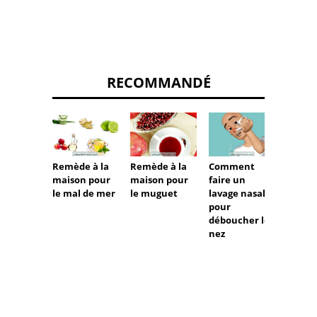
RECOMMANDÉ
Remède à la
Remède à la
Comment
Remède
maison pour
maison pour
faire un
maiso
le mal de mer
le muguet
lavage nasal
la tei
pour
ongles
déboucher le
nez