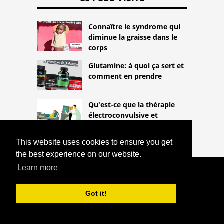
Connaître le syndrome qui
diminue la graisse dans le
corps
Glutamine: à quoi ça sert et
comment en prendre
Qu'est-ce que la thérapie
électroconvulsive et
comment se fait-elle?
This website uses cookies to ensure you get
the best experience on our website.
Learn more
COPYRIGHT 2026
HTTPS://THELIGHTLIFEBLOG.COM
SYMPTÔMES ET TRAITEMENT DE LA
Got it!
MAMMITE
^