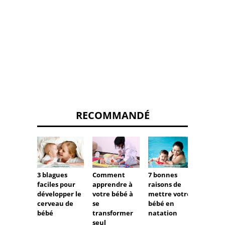
RECOMMANDÉ
3 blagues
Comment
7 bonnes
Stimul
faciles pour
apprendre à
raisons de
cerve
développer le
votre bébé à
mettre votre
bébé l
cerveau de
se
bébé en
rempl
bébé
transformer
natation
t de l
seul